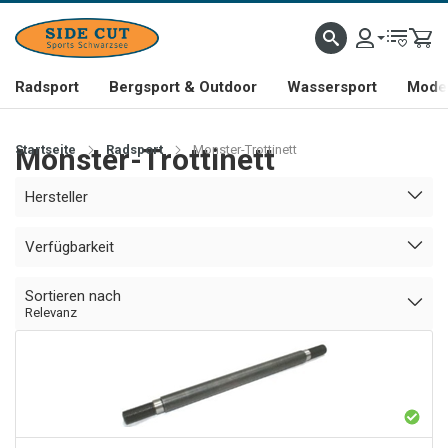
Radsport
Bergsport & Outdoor
Wassersport
Mode 
Startseite
Monster-Trottinett
Radsport
Monster-Trottinett
Hersteller
Verfügbarkeit
Sortieren nach
Relevanz