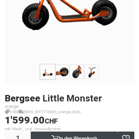
Bergsee
Little Monster
orange
V780
BERG_MT1716000_orange_Kids
1'599.00
CHF
inkl. MwSt., zzgl. Versandkosten
In den Warenkorb