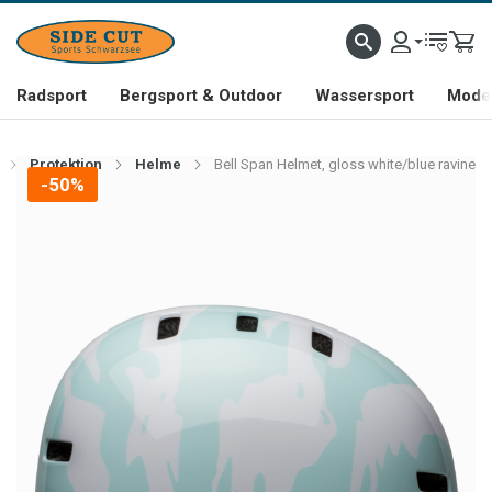
Radsport
Bergsport & Outdoor
Wassersport
Mode 
Protektion
Helme
Bell Span Helmet, gloss white/blue ravine
-50%