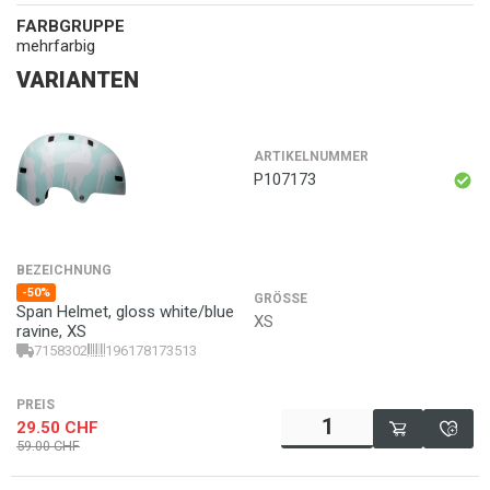
FARBGRUPPE
mehrfarbig
VARIANTEN
ARTIKELNUMMER
P107173
BEZEICHNUNG
-50%
GRÖSSE
Span Helmet, gloss white/blue
XS
ravine, XS
7158302
196178173513
PREIS
29.50
CHF
59.00
CHF