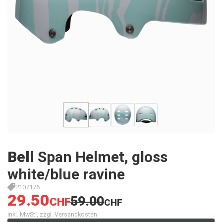
Bell
Span Helmet, gloss
white/blue ravine
P107176
29.50
59.00
CHF
CHF
inkl. MwSt., zzgl. Versandkosten