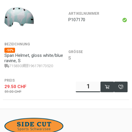
ARTIKELNUMMER
P107170
BEZEICHNUNG
-50%
GRÖSSE
Span Helmet, gloss white/blue
S
ravine, S
7158303
196178173520
PREIS
29.50
CHF
59.00
CHF