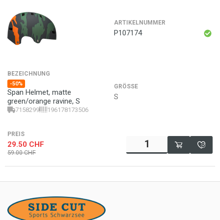
ARTIKELNUMMER
P107174
BEZEICHNUNG
-50%
GRÖSSE
Span Helmet, matte
S
green/orange ravine, S
7158299
196178173506
PREIS
29.50
CHF
59.00
CHF