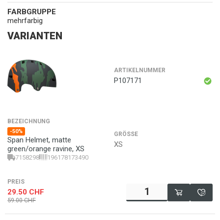
FARBGRUPPE
mehrfarbig
VARIANTEN
ARTIKELNUMMER
P107171
BEZEICHNUNG
-50%
GRÖSSE
Span Helmet, matte
XS
green/orange ravine, XS
7158298
196178173490
PREIS
29.50
CHF
59.00
CHF