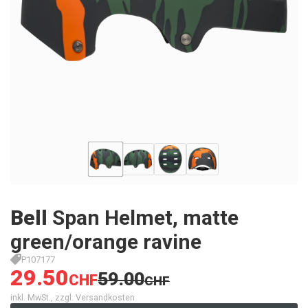
Bell
Span Helmet, matte
green/orange ravine
P107177
29.50
59.00
CHF
CHF
inkl. MwSt., zzgl. Versandkosten