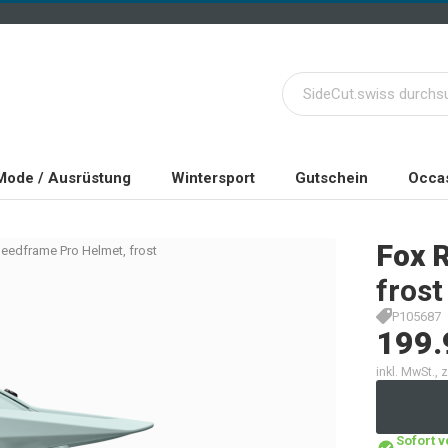
Mode / Ausrüstung
Wintersport
Gutschein
Occas
Fox 
eedframe Pro Helmet, frost
frost
P105687
199.
inkl. MwSt.,
Sofort 