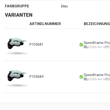
FARBGRUPPE
blau
VARIANTEN
ARTIKELNUMMER
BEZEICHNUNG
Speedframe Pro 
P105681
33509-441-S
Speedframe Pro 
P105684
33509-441-M