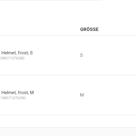
GRÖSSE
Helmet, frost, S
S
198571076583
Helmet, frost, M
M
198571076590