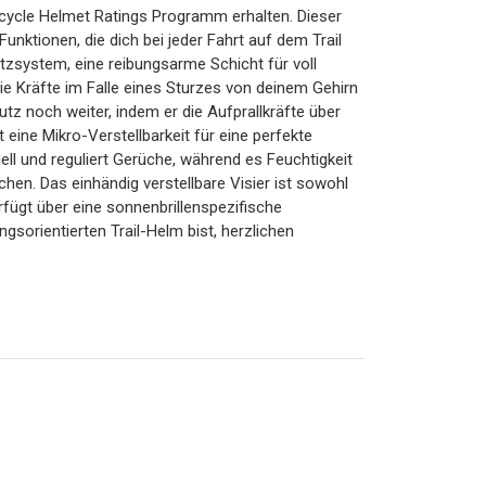
icycle Helmet Ratings Programm erhalten. Dieser
nktionen, die dich bei jeder Fahrt auf dem Trail
zsystem, eine reibungsarme Schicht für voll
die Kräfte im Falle eines Sturzes von deinem Gehirn
tz noch weiter, indem er die Aufprallkräfte über
eine Mikro-Verstellbarkeit für eine perfekte
iell und reguliert Gerüche, während es Feuchtigkeit
en. Das einhändig verstellbare Visier ist sowohl
rfügt über eine sonnenbrillenspezifische
orientierten Trail-Helm bist, herzlichen