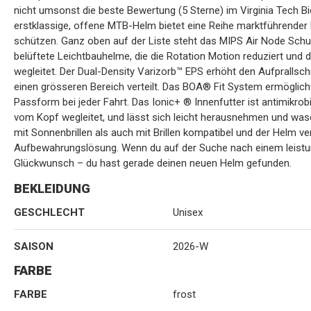
nicht umsonst die beste Bewertung (5 Sterne) im Virginia Tech B
erstklassige, offene MTB-Helm bietet eine Reihe marktführender Fu
schützen. Ganz oben auf der Liste steht das MIPS Air Node Schut
belüftete Leichtbauhelme, die die Rotation Motion reduziert und 
wegleitet. Der Dual-Density Varizorb™ EPS erhöht den Aufprallschu
einen grösseren Bereich verteilt. Das BOA® Fit System ermöglicht 
Passform bei jeder Fahrt. Das Ionic+ ® Innenfutter ist antimikrob
vom Kopf wegleitet, und lässt sich leicht herausnehmen und wasch
mit Sonnenbrillen als auch mit Brillen kompatibel und der Helm ve
Aufbewahrungslösung. Wenn du auf der Suche nach einem leistungs
Glückwunsch – du hast gerade deinen neuen Helm gefunden.
BEKLEIDUNG
GESCHLECHT
Unisex
SAISON
2026-W
FARBE
FARBE
frost