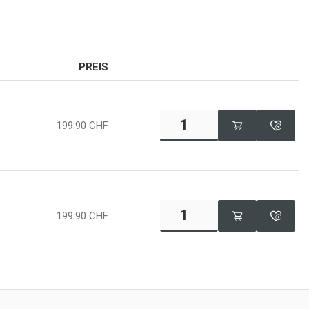
PREIS
199.90
CHF
199.90
CHF