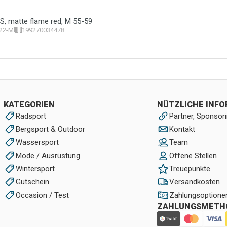
S, matte flame red, M 55-59
22-M
199270034478
KATEGORIEN
NÜTZLICHE INF
Radsport
Partner, Sponsori
Bergsport & Outdoor
Kontakt
Wassersport
Team
Mode / Ausrüstung
Offene Stellen
Wintersport
Treuepunkte
Gutschein
Versandkosten
Occasion / Test
Zahlungsoptione
ZAHLUNGSMETH