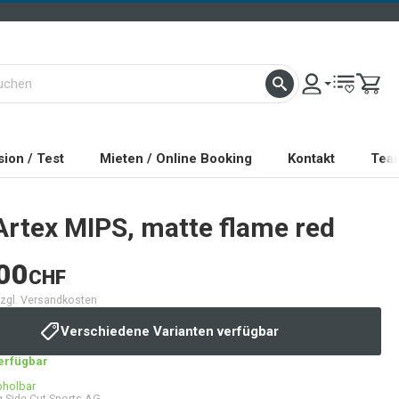
ion / Test
Mieten / Online Booking
Kontakt
Tea
Artex MIPS, matte flame red
00
CHF
 zzgl. Versandkosten
Verschiedene Varianten verfügbar
verfügbar
bholbar
 Side Cut Sports AG