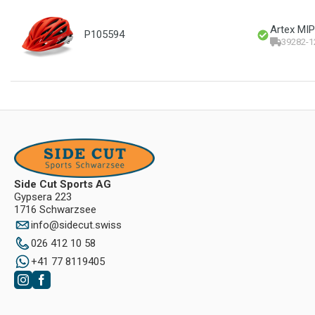
Artex MIP
P105594
39282-1
Side Cut Sports AG
Gypsera 223
1716 Schwarzsee
info
@
sidecut.swiss
026 412 10 58
+41 77 8119405