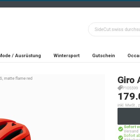
Mode / Ausrüstung
Wintersport
Gutschein
Occas
Giro
S, matte flame red
P105599
179.
inkl. MwSt.,
Sofort 
Versand
Sofort a
Abholung