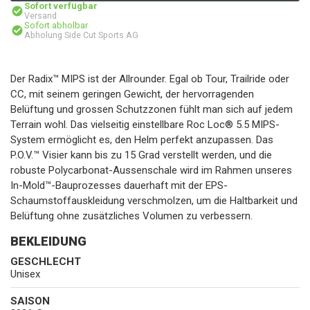
Sofort verfügbar
Versand
Sofort abholbar
Abholung Side Cut Sports AG
Der Radix™ MIPS ist der Allrounder. Egal ob Tour, Trailride oder
CC, mit seinem geringen Gewicht, der hervorragenden
Belüftung und grossen Schutzzonen fühlt man sich auf jedem
Terrain wohl. Das vielseitig einstellbare Roc Loc® 5.5 MIPS-
System ermöglicht es, den Helm perfekt anzupassen. Das
P.O.V.™ Visier kann bis zu 15 Grad verstellt werden, und die
robuste Polycarbonat-Aussenschale wird im Rahmen unseres
In-Mold™-Bauprozesses dauerhaft mit der EPS-
Schaumstoffauskleidung verschmolzen, um die Haltbarkeit und
Belüftung ohne zusätzliches Volumen zu verbessern.
BEKLEIDUNG
GESCHLECHT
Unisex
SAISON