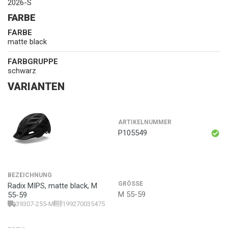
2026-S
FARBE
FARBE
matte black
FARBGRUPPE
schwarz
VARIANTEN
ARTIKELNUMMER
P105549
BEZEICHNUNG
GRÖSSE
Radix MIPS, matte black, M
M 55-59
55-59
39307-255-M
199270035475