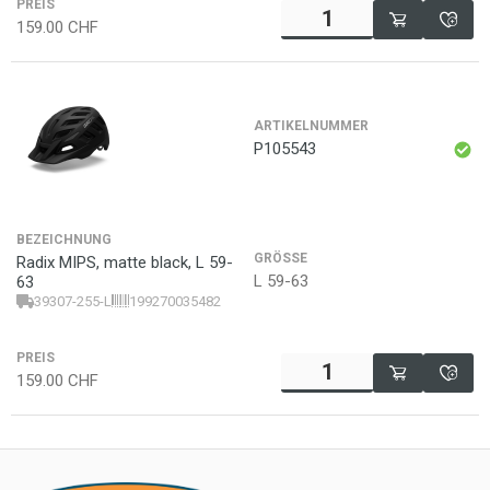
PREIS
159.00
CHF
ARTIKELNUMMER
P105543
BEZEICHNUNG
GRÖSSE
Radix MIPS, matte black, L 59-
L 59-63
63
39307-255-L
199270035482
PREIS
159.00
CHF