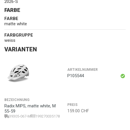
2026-S
FARBE
FARBE
matte white
FARBGRUPPE
weiss
VARIANTEN
ARTIKELNUMMER
P105544
BEZEICHNUNG
PREIS
Radix MIPS, matte white, M
159.00
CHF
55-59
39305-067-M
199270035178