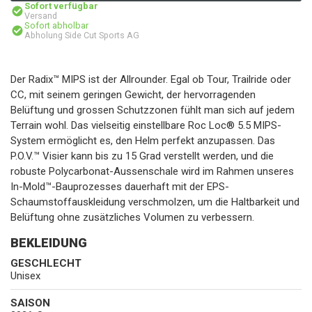
Sofort verfügbar
Versand
Sofort abholbar
Abholung Side Cut Sports AG
Der Radix™ MIPS ist der Allrounder. Egal ob Tour, Trailride oder
CC, mit seinem geringen Gewicht, der hervorragenden
Belüftung und grossen Schutzzonen fühlt man sich auf jedem
Terrain wohl. Das vielseitig einstellbare Roc Loc® 5.5 MIPS-
System ermöglicht es, den Helm perfekt anzupassen. Das
P.O.V.™ Visier kann bis zu 15 Grad verstellt werden, und die
robuste Polycarbonat-Aussenschale wird im Rahmen unseres
In-Mold™-Bauprozesses dauerhaft mit der EPS-
Schaumstoffauskleidung verschmolzen, um die Haltbarkeit und
Belüftung ohne zusätzliches Volumen zu verbessern.
BEKLEIDUNG
GESCHLECHT
Unisex
SAISON