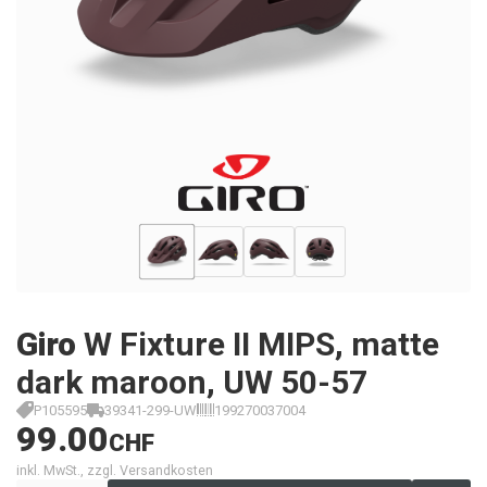
Giro
W Fixture II MIPS, matte
dark maroon, UW 50-57
P105595
39341-299-UW
199270037004
99.00
CHF
inkl. MwSt., zzgl. Versandkosten