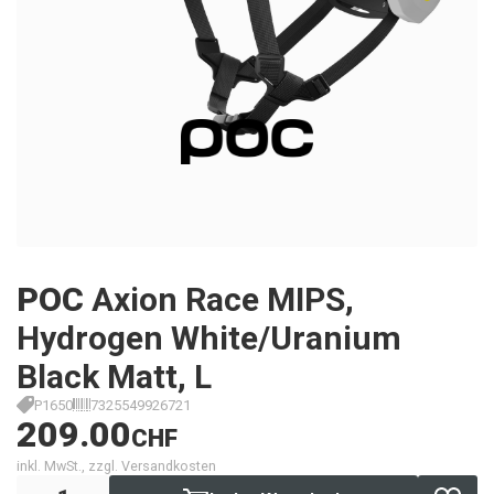
POC
Axion Race MIPS,
Hydrogen White/Uranium
Black Matt, L
P1650
7325549926721
209.00
CHF
inkl. MwSt., zzgl. Versandkosten