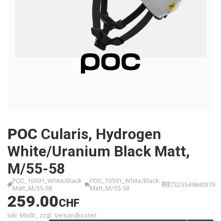
POC
Cularis, Hydrogen
White/Uranium Black Matt,
M/55-58
POC_10591_White/Black
POC_10591_White/Black
7325549840379
Matt_M/55-58
Matt_M/55-58
259.00
CHF
inkl. MwSt., zzgl. Versandkosten