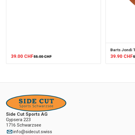
Barts
Jondi T
39.00
CHF
39.90
CHF
55.00
CHF
5
Side Cut Sports AG
Gypsera 223
1716 Schwarzsee
info
@
sidecut.swiss