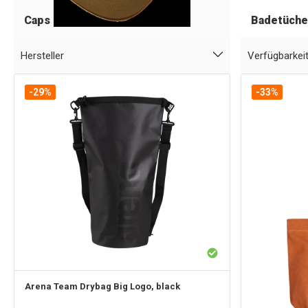
Caps
Badetüche
Hersteller
Verfügbarkei
-29%
-33%
Arena
Team Drybag Big Logo, black