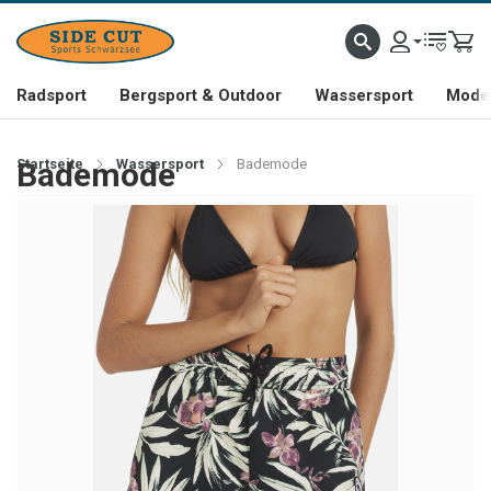
Radsport
Bergsport & Outdoor
Wassersport
Mode 
Startseite
Bademode
Wassersport
Bademode