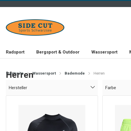
Radsport
Bergsport & Outdoor
Wassersport
Herren
Startseite
Wassersport
Bademode
Herren
Hersteller
Farbe