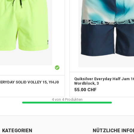
Quiksilver
Everyday Half Jam 1
ERYDAY SOLID VOLLEY 15, YHJ0
Wordblock, 3
55.00
CHF
4
von
4
Produkten
KATEGORIEN
NÜTZLICHE INF