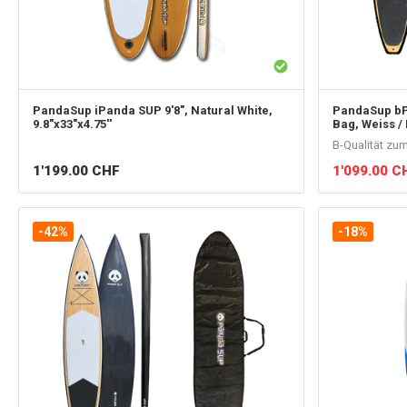
PandaSup
iPanda SUP 9'8", Natural White,
PandaSup
bP
9.8"x33"x4.75''
Bag, Weiss /
B-Qualität zu
1'199.00
CHF
1'099.00
C
-42%
-18%