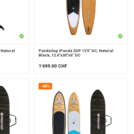
 Natural
PandaSup
iPanda SUP 12'6" DC, Natural
Black, 12.6"x30"x6'' DC
1'499.00
CHF
-40%