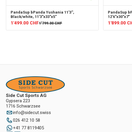
PandaSup
bPanda Yushania 11’3'',
PandaSup
bP
Black/white, 11’3"x33"x5"
12’6"x30"x7"
1'499.00
CHF
1'899.00
C
1'799.00
CHF
Side Cut Sports AG
Gypsera 223
1716 Schwarzsee
info
@
sidecut.swiss
026 412 10 58
+41 77 8119405