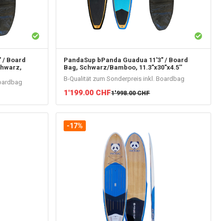
 / Board
PandaSup
bPanda Guadua 11'3" / Board
chwarz,
Bag, Schwarz/Bamboo, 11.3"x30"x4.5''
B-Qualität zum Sonderpreis inkl. Boardbag
Boardbag
1'199.00
CHF
1'998.00
CHF
-17%