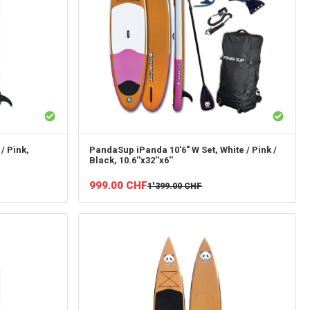
/ Pink,
PandaSup
iPanda 10'6" W Set, White / Pink /
Black, 10.6''x32''x6''
999.00
CHF
1'399.00
CHF