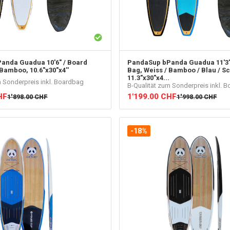
anda Guadua 10'6" / Board
PandaSup
bPanda Guadua 11'3"
 Bamboo, 10.6"x30"x4''
Bag, Weiss / Bamboo / Blau / S
11.3"x30"x4...
m Sonderpreis inkl. Boardbag
B-Qualität zum Sonderpreis inkl. 
HF
1'199.00
CHF
1'898.00
CHF
1'998.00
CHF
-18%