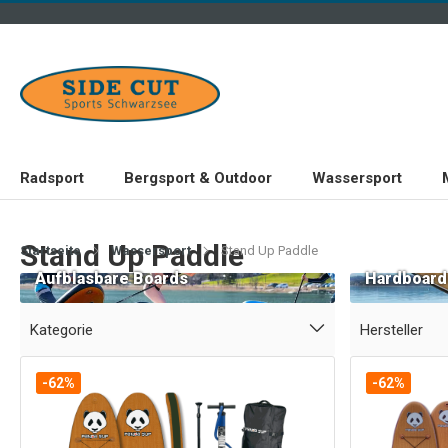
Radsport
Bergsport & Outdoor
Wassersport
Stand Up Paddle
Startseite
Wassersport
Stand Up Paddle
Aufblasbare Boards
Hardboard
Kategorie
Hersteller
-62%
-62%