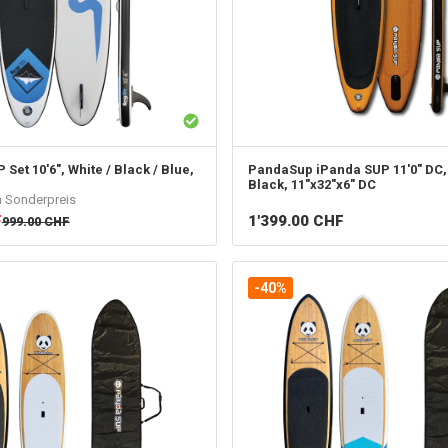
 Set 10'6", White / Black / Blue,
PandaSup
iPanda SUP 11'0" DC,
Black, 11"x32"x6" DC
m Sonderpreis
F
1'399.00
CHF
999.00
CHF
-40%