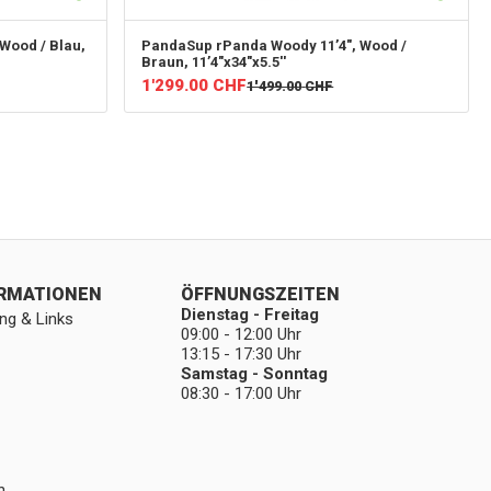
Wood / Blau,
PandaSup
rPanda Woody 11’4", Wood /
Braun, 11’4"x34"x5.5''
1'299.00
CHF
1'499.00
CHF
ORMATIONEN
ÖFFNUNGSZEITEN
Dienstag - Freitag
ng & Links
09:00 - 12:00 Uhr
13:15 - 17:30 Uhr
Samstag - Sonntag
08:30 - 17:00 Uhr
n