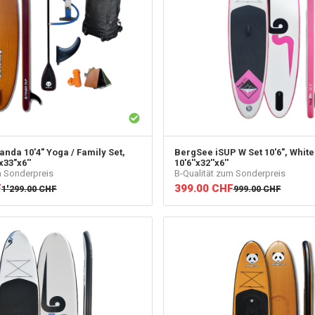
anda 10'4" Yoga / Family Set,
BergSee
iSUP W Set 10'6", White 
x33"x6''
10'6''x32''x6''
m Sonderpreis
B-Qualität zum Sonderpreis
F
399.00
CHF
1'299.00
CHF
999.00
CHF