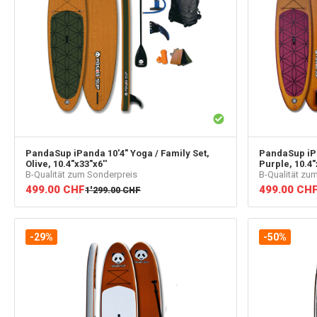
PandaSup
iPanda 10'4" Yoga / Family Set,
PandaSup
iP
Olive, 10.4"x33"x6''
Purple, 10.4"
B-Qualität zum Sonderpreis
B-Qualität zu
499.00
CHF
499.00
CH
1'299.00
CHF
-29%
-50%