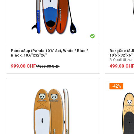
PandaSup
iPanda 10'6" Set, White / Blue /
BergSee
iSUP
Black, 10.6''x32''x6''
10'6''x32''x6''
B-Qualität zu
999.00
CHF
499.00
CH
1'399.00
CHF
-42%