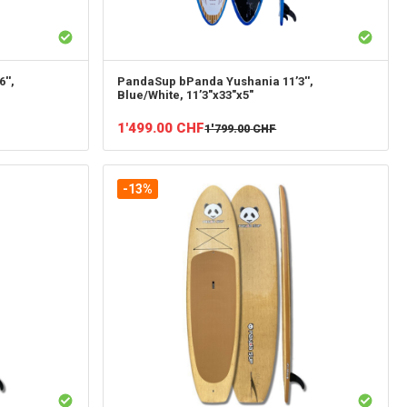
'',
PandaSup
bPanda Yushania 11’3'',
Blue/White, 11’3"x33"x5"
1'499.00
CHF
1'799.00
CHF
-13%