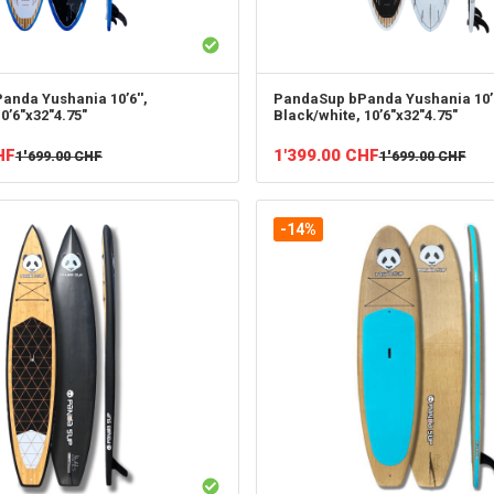
anda Yushania 10’6'',
PandaSup
bPanda Yushania 10’6
0’6"x32"4.75"
Black/white, 10’6"x32"4.75"
HF
1'399.00
CHF
1'699.00
CHF
1'699.00
CHF
-14%