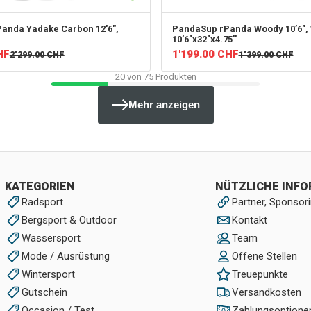
anda Yadake Carbon 12'6",
PandaSup
rPanda Woody 10’6", 
10’6"x32"x4.75''
HF
1'199.00
CHF
2'299.00
CHF
1'399.00
CHF
20
von
75
Produkten
Mehr anzeigen
KATEGORIEN
NÜTZLICHE INF
Radsport
Partner, Sponsori
Bergsport & Outdoor
Kontakt
Wassersport
Team
Mode / Ausrüstung
Offene Stellen
Wintersport
Treuepunkte
Gutschein
Versandkosten
Occasion / Test
Zahlungsoptione