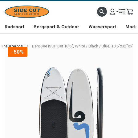
Radsport
Bergsport & Outdoor
Wassersport
Mode 
bare Boards
BergSee iSUP Set 10'6", White / Black / Blue, 10'6''x32''x6''
-50%