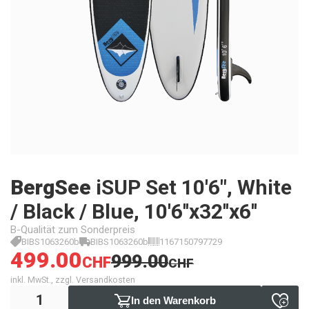
BergSee
iSUP Set 10'6", White
/ Black / Blue, 10'6''x32''x6''
B-Qualität zum Sonderpreis
BIBS1063260b
BIBS1063260b
1167150797729
499.00
999.00
CHF
CHF
inkl. MwSt., zzgl. Versandkosten
In den Warenkorb