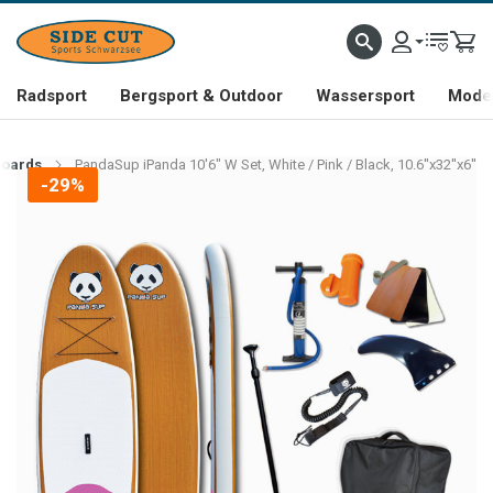
Radsport
Bergsport & Outdoor
Wassersport
Mode 
Boards
PandaSup iPanda 10'6" W Set, White / Pink / Black, 10.6''x32''x6''
-29%