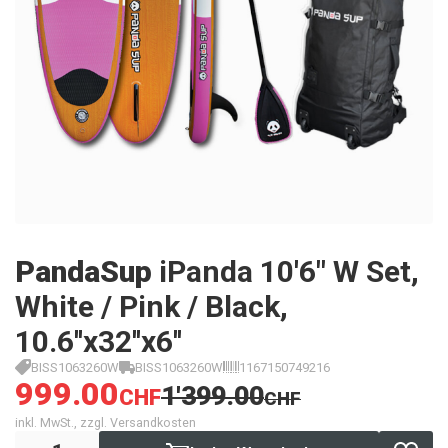
PandaSup
iPanda 10'6" W Set,
White / Pink / Black,
10.6''x32''x6''
BISS1063260W
BISS1063260W
1167150749216
999.00
1'399.00
CHF
CHF
inkl. MwSt., zzgl. Versandkosten