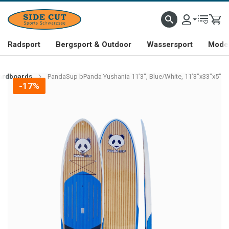
Radsport
Bergsport & Outdoor
Wassersport
Mode 
ardboards
PandaSup bPanda Yushania 11’3'', Blue/White, 11’3"x33"x5"
-17%