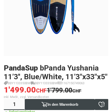
PandaSup
bPanda Yushania
11’3'', Blue/White, 11’3"x33"x5"
BBY1133350BW
BBY1133350BW
1167150749063
1'499.00
1'799.00
CHF
CHF
inkl. MwSt., zzgl. Versandkosten
In den Warenkorb
Sofort verfügbar