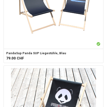
PandaSup
Panda SUP Liegestühle, Blau
79.00
CHF