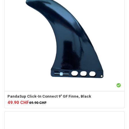
PandaSup
Click-In Connect 9" GF Finne, Black
49.90
CHF
69.90
CHF