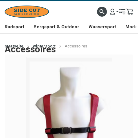
Radsport
Bergsport & Outdoor
Wassersport
Mode 
Startseite
Accessoires
Wintersport
Accessoires