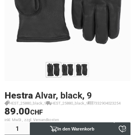
Hestra
Alvar, black, 9
HEST_25880_black_9
HEST_25880_black_9
7332904023254
89.00
CHF
inkl. MwSt., zzgl. Versandkosten
In den Warenkorb