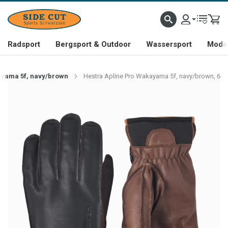
Radsport
Bergsport & Outdoor
Wassersport
Mode 
yama 5f, navy/brown
Hestra Apline Pro Wakayama 5f, navy/brown, 6