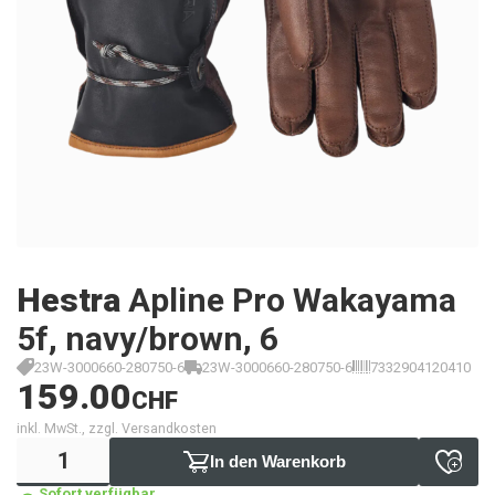
Hestra
Apline Pro Wakayama
5f, navy/brown, 6
23W-3000660-280750-6
23W-3000660-280750-6
7332904120410
159.00
CHF
inkl. MwSt., zzgl. Versandkosten
In den Warenkorb
Sofort verfügbar