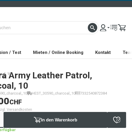
ion / Test
Mieten / Online Booking
Kontakt
Tea
ra
Army Leather Patrol,
oal, 10
oal, 10
90_charcoal_10
HEST_30590_charcoal_10
7332540872384
00
CHF
 zzgl. Versandkosten
In den Warenkorb
verfügbar