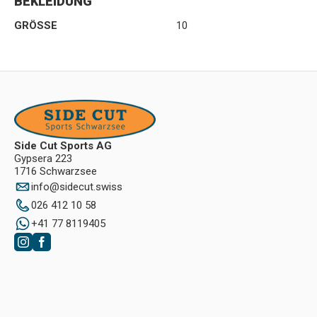
BEKLEIDUNG
GRÖSSE
10
Side Cut Sports AG
Gypsera 223
1716 Schwarzsee
info
@
sidecut.swiss
026 412 10 58
+41 77 8119405