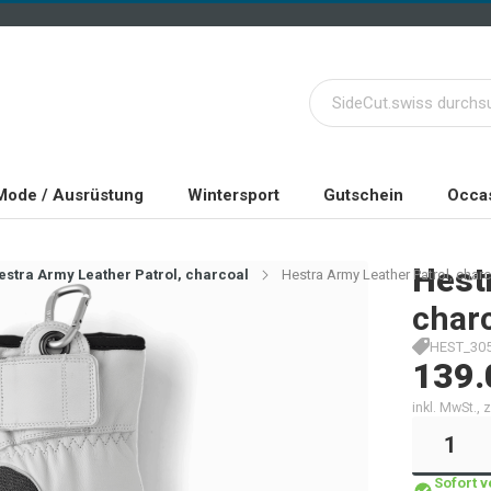
Mode / Ausrüstung
Wintersport
Gutschein
Occas
Hest
estra Army Leather Patrol, charcoal
Hestra Army Leather Patrol, charc
charc
HEST_305
139.
inkl. MwSt.,
Sofort 