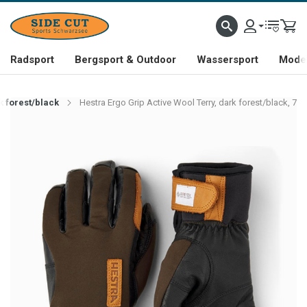
Radsport
Bergsport & Outdoor
Wassersport
Mode 
k forest/black
Hestra Ergo Grip Active Wool Terry, dark forest/black, 7