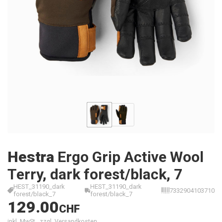
Hestra
Ergo Grip Active Wool
Terry, dark forest/black, 7
HEST_31190_dark
HEST_31190_dark
7332904103710
forest/black_7
forest/black_7
129.00
CHF
inkl. MwSt., zzgl. Versandkosten