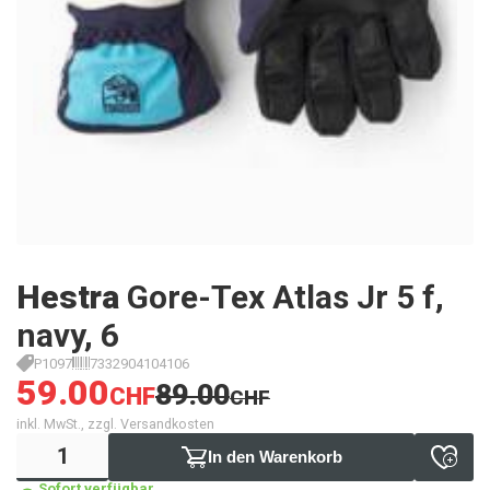
Hestra
Gore-Tex Atlas Jr 5 f,
navy, 6
P1097
7332904104106
59.00
89.00
CHF
CHF
inkl. MwSt., zzgl. Versandkosten
In den Warenkorb
Sofort verfügbar