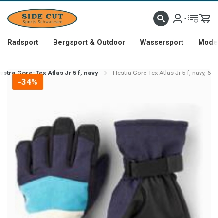
Radsport
Bergsport & Outdoor
Wassersport
Mode 
estra Gore-Tex Atlas Jr 5 f, navy
Hestra Gore-Tex Atlas Jr 5 f, navy, 6
-34%