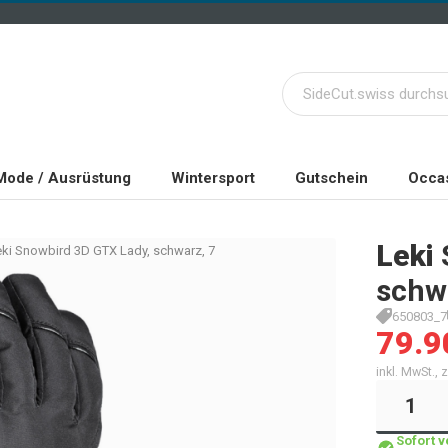
Mode / Ausrüstung
Wintersport
Gutschein
Occas
Leki
eki Snowbird 3D GTX Lady, schwarz, 7
schw
650803_7
79.9
inkl. MwSt.,
Sofort 