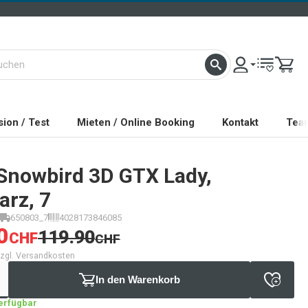
ion / Test
Mieten / Online Booking
Kontakt
Tea
Snowbird 3D GTX Lady,
arz, 7
650803_7
4028173846085
0
119.90
CHF
CHF
 zzgl. Versandkosten
In den Warenkorb
verfügbar