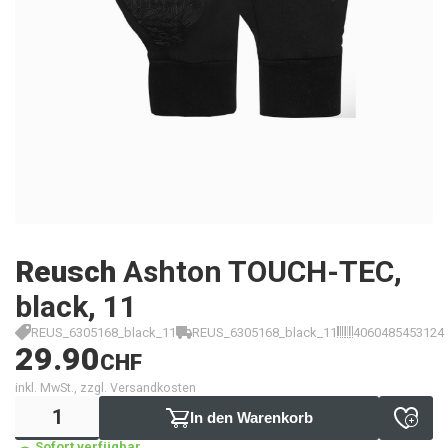
Reusch
Ashton TOUCH-TEC,
black, 11
REUS_6305168_black_11
REUS_6305168_black_11
4060485453124
29.90
CHF
inkl. MwSt., zzgl. Versandkosten
In den Warenkorb
Sofort verfügbar