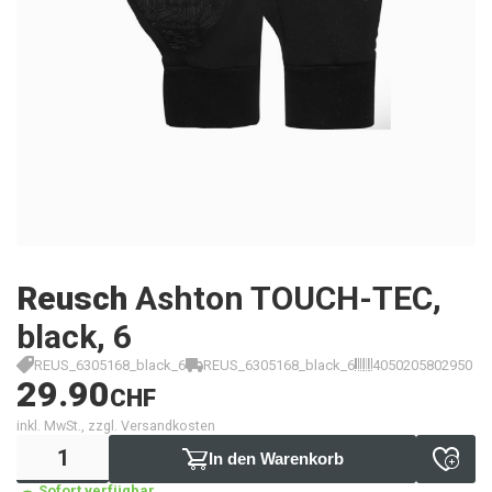
Reusch
Ashton TOUCH-TEC,
black, 6
REUS_6305168_black_6
REUS_6305168_black_6
4050205802950
29.90
CHF
inkl. MwSt., zzgl. Versandkosten
In den Warenkorb
Sofort verfügbar