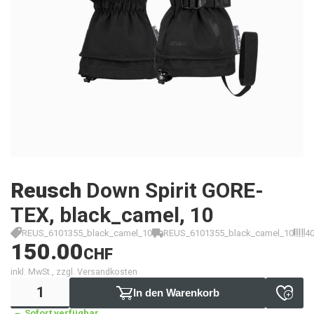
Reusch
Down Spirit GORE-
TEX, black_camel, 10
REUS_6101355_black_camel_10
REUS_6101355_black_camel_10
4
150.00
CHF
inkl. MwSt., zzgl. Versandkosten
In den Warenkorb
Sofort verfügbar