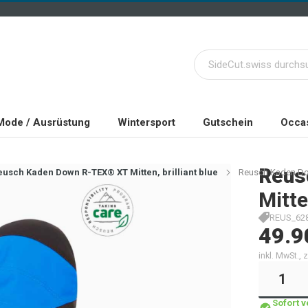
Mode / Ausrüstung
Wintersport
Gutschein
Occas
Reus
eusch Kaden Down R-TEX® XT Mitten, brilliant blue
Reusch Kaden Down
Mitten
REUS_6285
49.9
inkl. MwSt.,
Sofort 