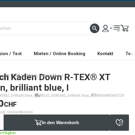
ion / Test
Mieten / Online Booking
Kontakt
Tea
ch
Kaden Down R-TEX® XT
 R-TEX® XT Mitten, brilliant blue, I
, brilliant blue, I
562_brilliant blue_I
REUS_6285562_brilliant blue_I
4060485360729
0
CHF
 zzgl. Versandkosten
In den Warenkorb
verfügbar