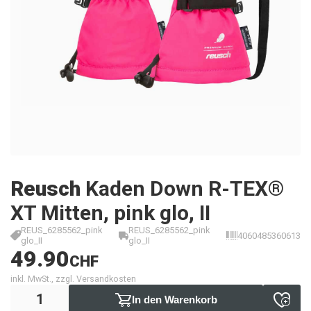
Reusch
Kaden Down R-TEX®
XT Mitten, pink glo, II
REUS_6285562_pink
REUS_6285562_pink
4060485360613
glo_II
glo_II
49.90
CHF
inkl. MwSt., zzgl. Versandkosten
In den Warenkorb