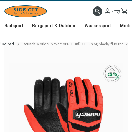
Radsport
Bergsport & Outdoor
Wassersport
Mode 
fluo red
Reusch Worldcup Warrior R-TEX® XT Junior, black/ fluo red, 7