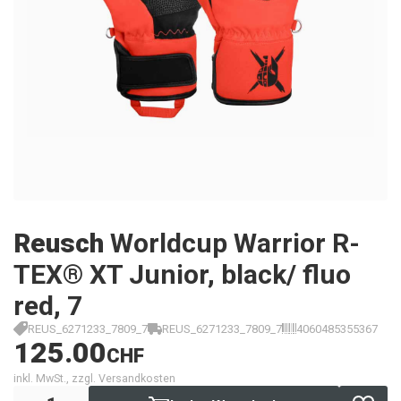
Reusch
Worldcup Warrior R-
TEX® XT Junior, black/ fluo
red, 7
REUS_6271233_7809_7
REUS_6271233_7809_7
4060485355367
125.00
CHF
inkl. MwSt., zzgl. Versandkosten