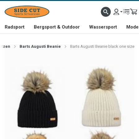
Radsport
Bergsport & Outdoor
Wassersport
Mode 
ützen
Barts Augusti Beanie
Barts Augusti Beanie black one size