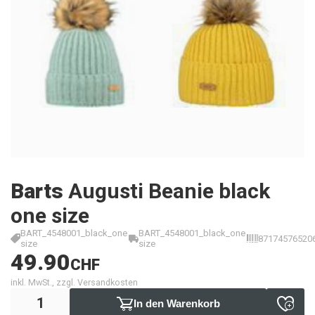
Barts
Augusti Beanie black
one size
BART_4548001_black_one
BART_4548001_black_one
87174576520
size
size
49.90
CHF
inkl. MwSt., zzgl. Versandkosten
In den Warenkorb