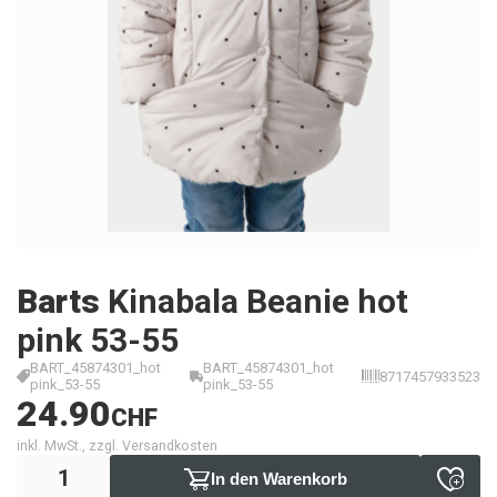
Barts
Kinabala Beanie hot
pink 53-55
BART_45874301_hot
BART_45874301_hot
8717457933523
pink_53-55
pink_53-55
24.90
CHF
inkl. MwSt., zzgl. Versandkosten
In den Warenkorb