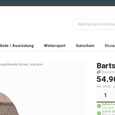
Mode / Ausrüstung
Wintersport
Gutschein
Occas
Bart
unaa Beanie, brown, one size
02420091
54.9
inkl. MwSt.,
Sofort 
Versand
Sofort a
Abholung