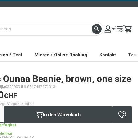
ion / Test
Mieten / Online Booking
Kontakt
Tea
s
Ounaa Beanie, brown, one size
02420091
8717457871313
0
CHF
 zzgl. Versandkosten
In den Warenkorb
verfügbar
bholbar
 Side Cut Sports AG