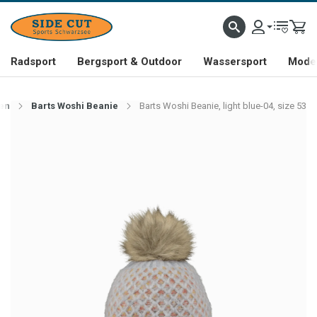
Radsport
Bergsport & Outdoor
Wassersport
Mode 
en
Barts Woshi Beanie
Barts Woshi Beanie, light blue-04, size 53