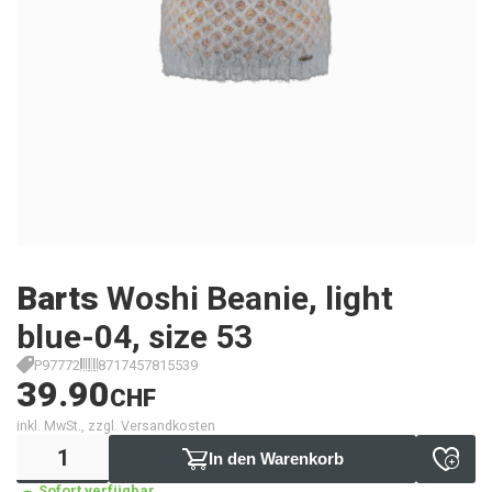
Barts
Woshi Beanie, light
blue-04, size 53
P97772
8717457815539
39.90
CHF
inkl. MwSt., zzgl. Versandkosten
In den Warenkorb
Sofort verfügbar