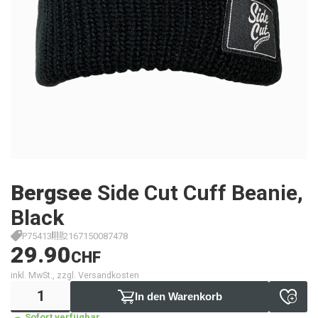
Bergsee
Side Cut Cuff Beanie,
Black
P75413
2167150087478
29.90
CHF
inkl. MwSt., zzgl. Versandkosten
In den Warenkorb
Sofort verfügbar