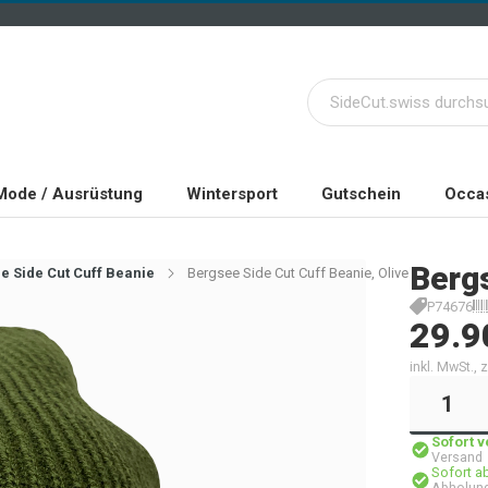
Mode / Ausrüstung
Wintersport
Gutschein
Occas
Berg
e Side Cut Cuff Beanie
Bergsee Side Cut Cuff Beanie, Olive
P74676
29.9
inkl. MwSt.,
Sofort 
Versand
Sofort a
Abholung