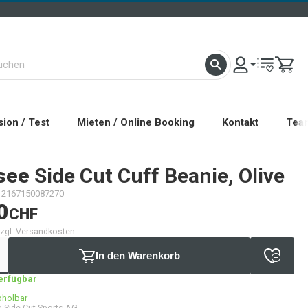
ion / Test
Mieten / Online Booking
Kontakt
Tea
see
Side Cut Cuff Beanie, Olive
2167150087270
0
CHF
 zzgl. Versandkosten
In den Warenkorb
verfügbar
bholbar
 Side Cut Sports AG