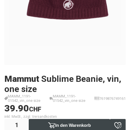
Mammut
Sublime Beanie, vin,
one size
MAMM_1191-
MAMM_1191-
7619876749161
01542_vin_one size
01542_vin_one size
39.90
CHF
inkl. MwSt., zzgl. Versandkosten
In den Warenkorb