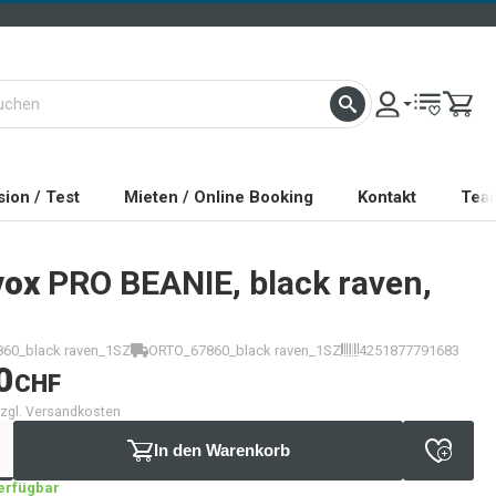
ion / Test
Mieten / Online Booking
Kontakt
Tea
vox
PRO BEANIE, black raven,
60_black raven_1SZ
ORTO_67860_black raven_1SZ
4251877791683
0
CHF
 zzgl. Versandkosten
In den Warenkorb
verfügbar