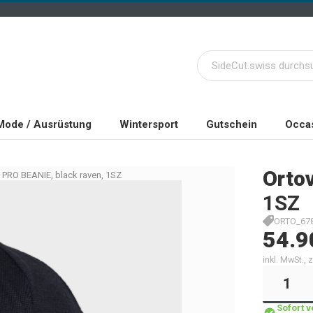
Mode / Ausrüstung
Wintersport
Gutschein
Occas
Orto
 PRO BEANIE, black raven, 1SZ
1SZ
ORTO_678
54.9
inkl. MwSt.,
Sofort 