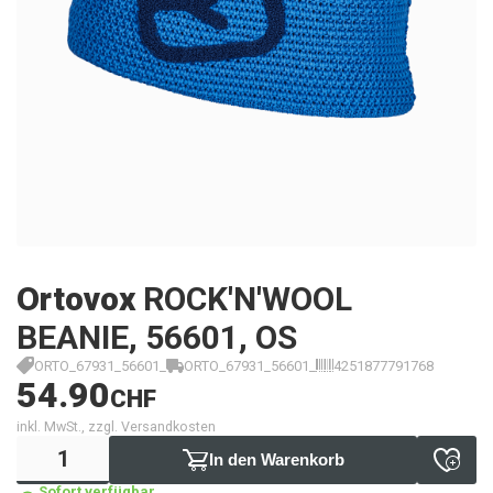
Ortovox
ROCK'N'WOOL
BEANIE, 56601, OS
ORTO_67931_56601_
ORTO_67931_56601_
4251877791768
54.90
CHF
inkl. MwSt., zzgl. Versandkosten
In den Warenkorb
Sofort verfügbar