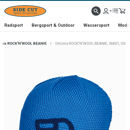
Radsport
Bergsport & Outdoor
Wassersport
Mode 
ovox ROCK'N'WOOL BEANIE
Ortovox ROCK'N'WOOL BEANIE, 56601, OS