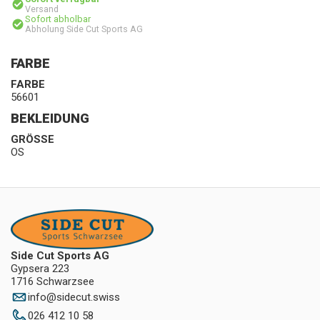
Versand
Sofort abholbar
Abholung Side Cut Sports AG
FARBE
FARBE
56601
BEKLEIDUNG
GRÖSSE
OS
Side Cut Sports AG
Gypsera 223
1716 Schwarzsee
info
@
sidecut.swiss
026 412 10 58