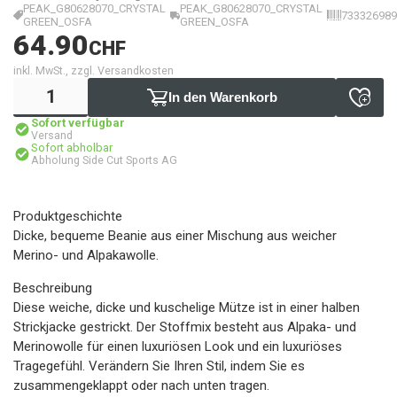
PEAK_G80628070_CRYSTAL
PEAK_G80628070_CRYSTAL
733326989
GREEN_OSFA
GREEN_OSFA
64.90
CHF
inkl. MwSt., zzgl. Versandkosten
In den Warenkorb
Sofort verfügbar
Versand
Sofort abholbar
Abholung Side Cut Sports AG
Produktgeschichte
Dicke, bequeme Beanie aus einer Mischung aus weicher
Merino- und Alpakawolle.
Beschreibung
Diese weiche, dicke und kuschelige Mütze ist in einer halben
Strickjacke gestrickt. Der Stoffmix besteht aus Alpaka- und
Merinowolle für einen luxuriösen Look und ein luxuriöses
Tragegefühl. Verändern Sie Ihren Stil, indem Sie es
zusammengeklappt oder nach unten tragen.