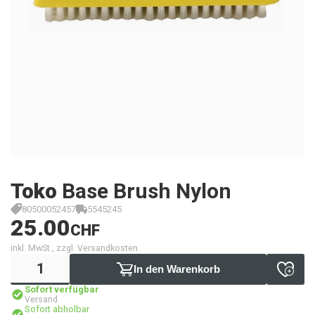
Toko
Base Brush Nylon
80500052457
5545245
25.00
CHF
inkl. MwSt., zzgl. Versandkosten
In den Warenkorb
Sofort verfügbar
Versand
Sofort abholbar