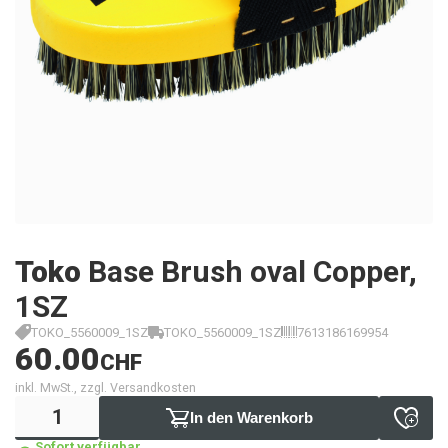
Toko
Base Brush oval Copper,
1SZ
TOKO_5560009_1SZ
TOKO_5560009_1SZ
7613186169954
60.00
CHF
inkl. MwSt., zzgl. Versandkosten
In den Warenkorb
Sofort verfügbar