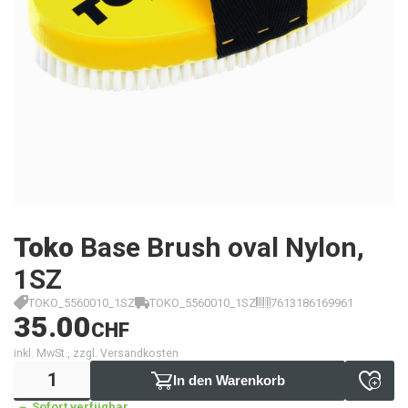
Toko
Base Brush oval Nylon,
1SZ
TOKO_5560010_1SZ
TOKO_5560010_1SZ
7613186169961
35.00
CHF
inkl. MwSt., zzgl. Versandkosten
In den Warenkorb
Sofort verfügbar