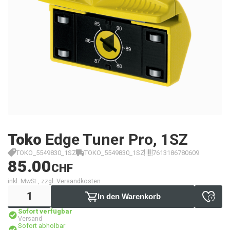
Toko
Edge Tuner Pro, 1SZ
TOKO_5549830_1SZ
TOKO_5549830_1SZ
7613186780609
85.00
CHF
inkl. MwSt., zzgl. Versandkosten
In den Warenkorb
Sofort verfügbar
Versand
Sofort abholbar