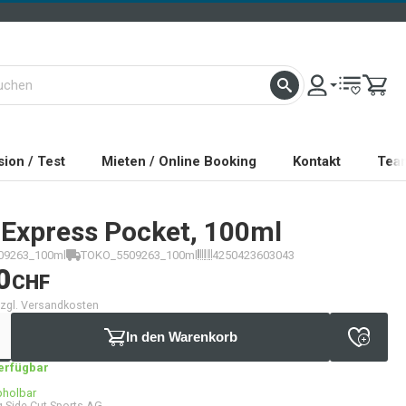
ion / Test
Mieten / Online Booking
Kontakt
Tea
Express Pocket, 100ml
09263_100ml
TOKO_5509263_100ml
4250423603043
0
CHF
 zzgl. Versandkosten
In den Warenkorb
verfügbar
bholbar
 Side Cut Sports AG