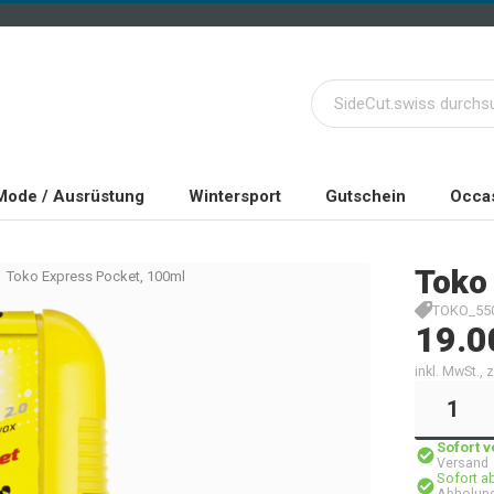
Mode / Ausrüstung
Wintersport
Gutschein
Occas
Toko
Toko Express Pocket, 100ml
TOKO_55
19.0
inkl. MwSt.,
Sofort 
Versand
Sofort a
Abholung