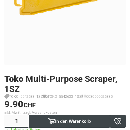
Toko
Multi-Purpose Scraper,
1SZ
TOKO_5542633_1SZ
TOKO_5542633_1SZ
0080500026335
9.90
CHF
inkl. MwSt., zzgl. Versandkosten
In den Warenkorb
Sofort verfügbar