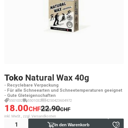
Toko
Natural Wax 40g
- Recyclebare Verpackung
- Für alle Schneearten und Schneetemperaturen geeignet
- Gute Gleteigenschaften
5501032
5501032
4250423604972
18.00
22.90
CHF
CHF
inkl. MwSt., zzgl. Versandkosten
In den Warenkorb