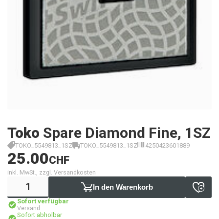
Toko
Spare Diamond Fine, 1SZ
TOKO_5549813_1SZ
TOKO_5549813_1SZ
4250423601889
25.00
CHF
inkl. MwSt., zzgl. Versandkosten
In den Warenkorb
Sofort verfügbar
Versand
Sofort abholbar